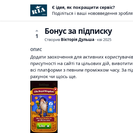
Є ідея, як покращити сервіс?
Поділіться і ваші нововведення зробл
Бонус за підписку
1
Створив
Вікторія Дульша
·
кві 2025
ОПИС
Додати заохочення для активних користувачів с
присутності на сайті та цільових дій, вивоти
всі платформи з певним проміжком часу. За пі
рахунок чи щось ще.