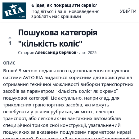
Є ідея, як покращити сервіс?
УВІЙТИ
Поділіться і ваші нововведення
зроблять нас кращими
Пошукова категорія
"кількість коліс"
1
Створив
Александр Серяков
·
лют 2025
ОПИС
Вітаю! З метою подальшого вдосконалення пошукової
системи AVTO.RIA видається корисним для користувачів
отримання технічної можливості виборки транспортних
засобів за параметром "кількість коліс" як окремої
пошукової категорії. Це актуально, наприклад, для
триколісних транспортних засобів, які можуть
перебувати у різних рубриках, як мото-, електро-
транспорт, або легкових чи вантажних автомобілів
специфічної триколісної конструкції, узагальнений
пошук яких за вказаним пошуковим параметром наразі
ускладнений. Буду вдячний за розгляд моєї пропозиції та