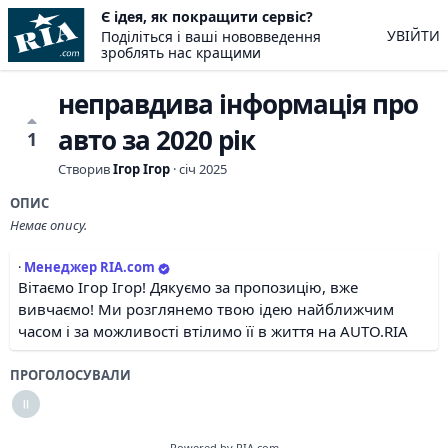
Є ідея, як покращити сервіс?
УВІЙТИ
Поділіться і ваші нововведення
зроблять нас кращими
неправдива інформація про
авто за 2020 рік
1
Створив
Ігор Ігор
·
січ 2025
ОПИС
Немає опису.
·
Менеджер RIA.com
Вітаємо Ігор Ігор! Дякуємо за пропозицію, вже
вивчаємо! Ми розглянемо твою ідею найближчим
часом і за можливості втілимо її в життя на AUTO.RIA
ПРОГОЛОСУВАЛИ
Powered by RIA.com