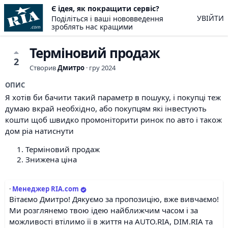
Є ідея, як покращити сервіс?
УВІЙТИ
Поділіться і ваші нововведення
зроблять нас кращими
Терміновий продаж
2
Створив
Дмитро
·
гру 2024
ОПИС
Я хотів би бачити такий параметр в пошуку, і покупці теж
думаю вкрай необхідно, або покупцям які інвестують
кошти щоб швидко промоніторити ринок по авто і також
дом ріа натиснути
Терміновий продаж
Знижена ціна
·
Менеджер RIA.com
Вітаємо Дмитро! Дякуємо за пропозицію, вже вивчаємо!
Ми розглянемо твою ідею найближчим часом і за
можливості втілимо її в життя на AUTO.RIA, DIM.RIA та