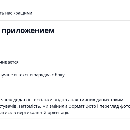
ять нас кращими
ю приложением
чивается
учше и текст и зарядка с боку
ся для додатків, оскільки згідно аналітичних даних таким
увачів. Натомість, ми змінили формат фото і перегляд фото
атись в вертикальній орієнтації.