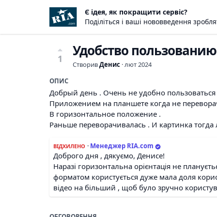
Є ідея, як покращити сервіс?
Поділіться і ваші нововведення зробл
Удобство пользовани
1
Створив
Денис
·
лют 2024
ОПИС
Добрый день . Очень не удобно пользоваться
Приложением на планшете когда не перевора
В горизонтальное положение .
Раньше переворачивалась . И картинка тогда л
·
Менеджер RIA.com
ВІДХИЛЕНО
Доброго дня , дякуємо, Денисе!
Наразі горизонтальна орієнтація не плануєть
форматом користується дуже мала доля корист
відео на більший , щоб було зручно користув
ОБГОВОРЕННЯ